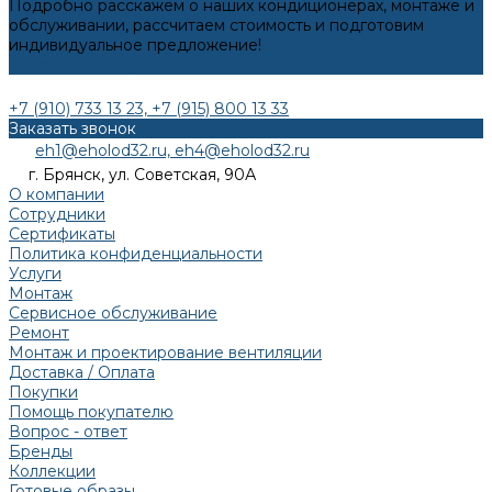
Подробно расскажем о наших кондиционерах, монтаже и
обслуживании, рассчитаем стоимость и подготовим
индивидуальное предложение!
Оставить заявку
+7 (910) 733 13 23, +7 (915) 800 13 33
Заказать звонок
eh1@eholod32.ru, eh4@eholod32.ru
г. Брянск, ул. Советская, 90А
О компании
Сотрудники
Сертификаты
Политика конфиденциальности
Услуги
Монтаж
Сервисное обслуживание
Ремонт
Монтаж и проектирование вентиляции
Доставка / Оплата
Покупки
Помощь покупателю
Вопрос - ответ
Бренды
Коллекции
Готовые образы